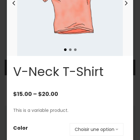
V-Neck T-Shirt
AJOUTER AU PANIER
Long Sleeve Tee
$
25.00
$
15.00
–
$
20.00
This is a variable product.
Color