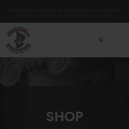
le Barreau du Tchad bien qu’encore jeune, s’accroit tant en
nombre d’avocats qu’en expertise dans son action
SHOP