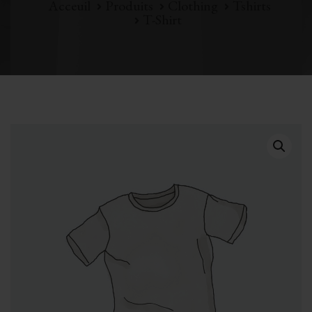
Acceuil
Produits
Clothing
Tshirts
T-Shirt