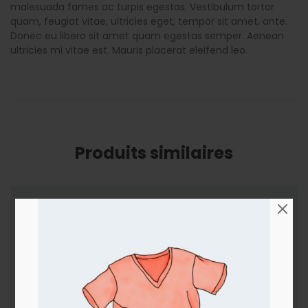
malesuada fames ac turpis egestas. Vestibulum tortor
quam, feugiat vitae, ultricies eget, tempor sit amet, ante.
Donec eu libero sit amet quam egestas semper. Aenean
ultricies mi vitae est. Mauris placerat eleifend leo.
Produits similaires