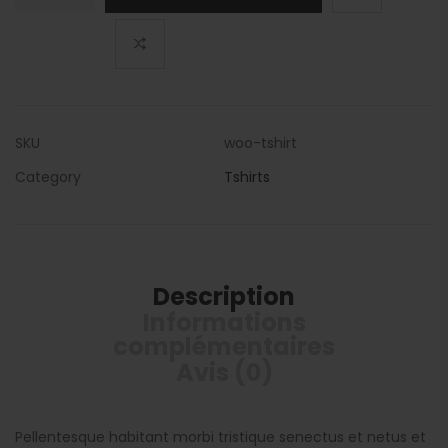
T-
Shirt
SKU
woo-tshirt
Category
Tshirts
Description
Informations
complémentaires
Avis (0)
Pellentesque habitant morbi tristique senectus et netus et