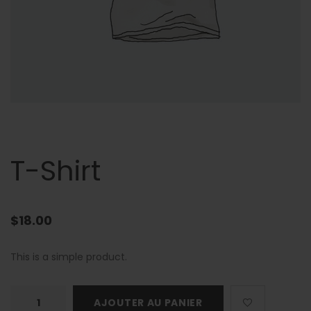
T-Shirt
$
18.00
This is a simple product.
quantité
AJOUTER AU PANIER
de