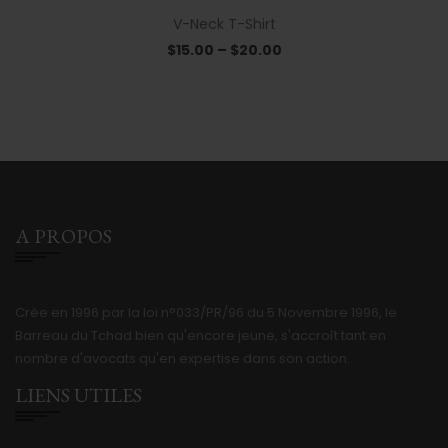
V-Neck T-Shirt
$
15.00
–
$
20.00
A PROPOS
Crée en 1996 par la loi n°033/PR/96 du 5 Novembre 1996, le
Barreau du Tchad bien qu'encore jeune, s'accroît tant en
nombre d'avocats qu'en expertise dans son action.
LIENS UTILES