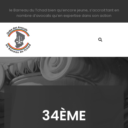
le Barreau du Tchad bien qu’encore jeune, s’accroit tant en
nombre d’avocats qu’en expertise dans son action
34ÈME