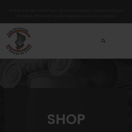
le Barreau du Tchad bien qu’encore jeune, s’accroit tant en
nombre d’avocats qu’en expertise dans son action
SHOP