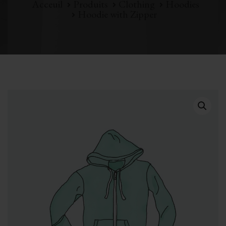
Acceuil
Produits
Clothing
Hoodies
Hoodie with Zipper