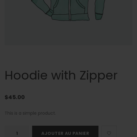
Hoodie with Zipper
$
45.00
This is a simple product.
quantité
AJOUTER AU PANIER
de