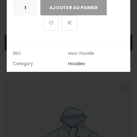
quantité
AJOUTER AU PANIER
de
Hoodie
CHOIX DES OPTIONS
SKU
woo-hoodie
Hoodie
Category
Hoodies
$
42.00
–
$
45.00