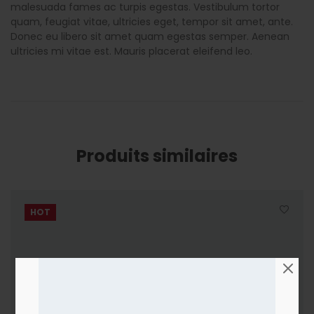
malesuada fames ac turpis egestas. Vestibulum tortor
quam, feugiat vitae, ultricies eget, tempor sit amet, ante.
Donec eu libero sit amet quam egestas semper. Aenean
ultricies mi vitae est. Mauris placerat eleifend leo.
Produits similaires
HOT