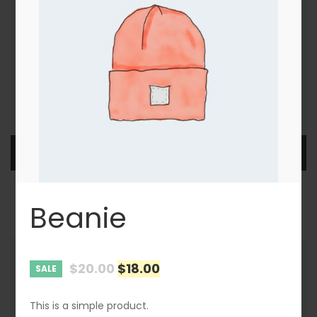
AJOUTER AU PANIER
Sunglasses
Beanie
$
90.00
SALE
$
20.00
$
18.00
SALE
This is a simple product.