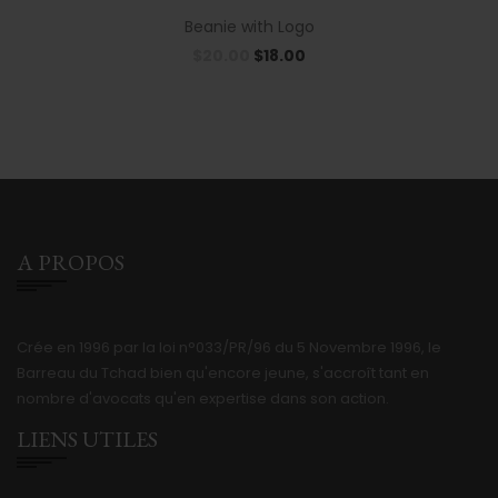
Beanie with Logo
$
20.00
$
18.00
A PROPOS
Crée en 1996 par la loi n°033/PR/96 du 5 Novembre 1996, le
Barreau du Tchad bien qu'encore jeune, s'accroît tant en
nombre d'avocats qu'en expertise dans son action.
LIENS UTILES