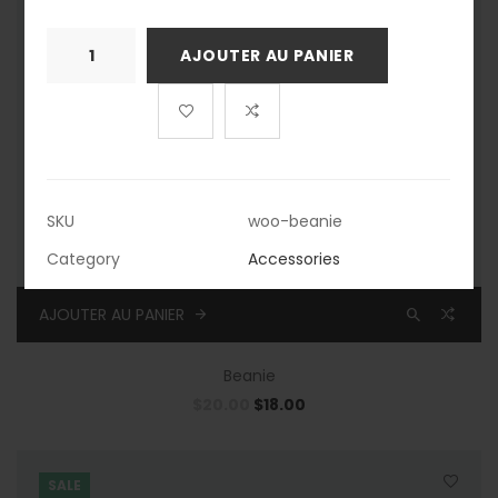
quantité
AJOUTER AU PANIER
de
Beanie
SKU
woo-beanie
Category
Accessories
AJOUTER AU PANIER
Beanie
$
20.00
$
18.00
SALE