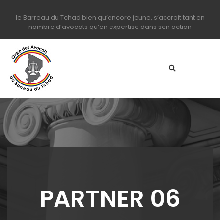
le Barreau du Tchad bien qu’encore jeune, s’accroit tant en
nombre d’avocats qu’en expertise dans son action
PARTNER 06