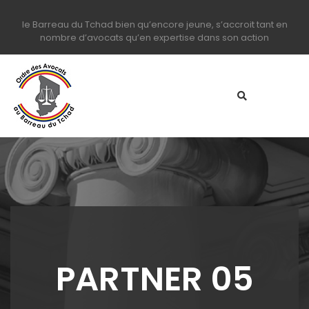
le Barreau du Tchad bien qu’encore jeune, s’accroit tant en
nombre d’avocats qu’en expertise dans son action
PARTNER 05