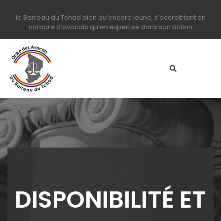
le Barreau du Tchad bien qu’encore jeune, s’accroit tant en
nombre d’avocats qu’en expertise dans son action
DISPONIBILITÉ ET