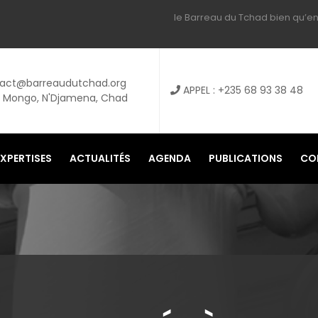
le Barreau du Tchad bien qu’en
act@barreaudutchad.org
APPEL :
+235 68 93 38 48
i Mongo, N'Djamena, Chad
EXPERTISES
ACTUALITÉS
AGENDA
PUBLICATIONS
CO