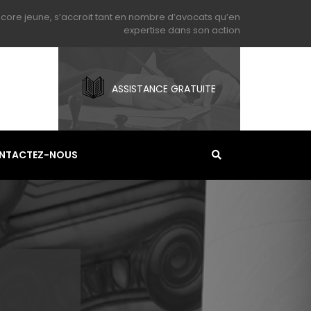
core jeune, s’accroit tant en nombre d’avocats qu’en
expertise dans son action
ASSISTANCE GRATUITE
NTACTEZ-NOUS