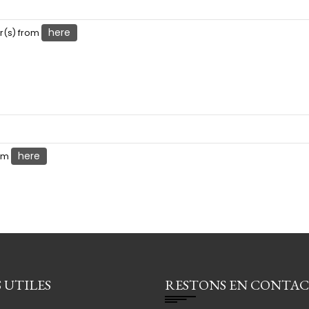
here
er(s) from
here
rom
 UTILES
RESTONS EN CONTA