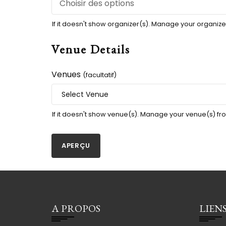
If it doesn't show organizer(s). Manage your organiz
Venue Details
Venues
(facultatif)
If it doesn't show venue(s). Manage your venue(s) f
A PROPOS
LIENS