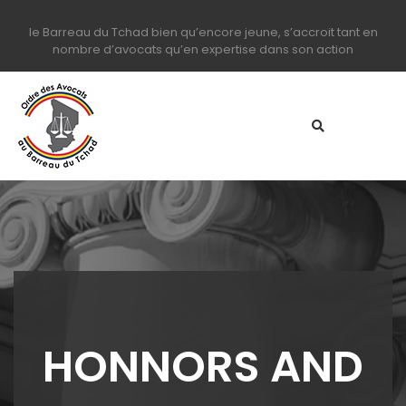
le Barreau du Tchad bien qu’encore jeune, s’accroit tant en
nombre d’avocats qu’en expertise dans son action
HONNORS AND