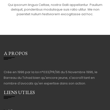
Qui ipsorum lingua Celtae, nostra Galli appellantur. Paullum
deliquit, ponderibus modulisque suis ratio utitur. Me non
paenitet nullum festiviorem excogitasse ad hoc.
A PROPOS
Crée en 1996 par la loi n°033/PR/96 du 5 Novembre 1996, le
Barreau du Tchad bien qu'encore jeune, s'accroît tant en
nombre d'avocats qu'en expertise dans son action.
LIENS UTILES